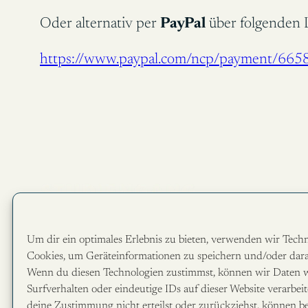
Oder alternativ per
PayPal
über folgenden 
https://www.paypal.com/ncp/payment/6
Um dir ein optimales Erlebnis zu bieten, verwenden wir Tech
Studiengang zur Geschichte des K
Cookies, um Geräteinformationen zu speichern und/oder dara
Wenn du diesen Technologien zustimmst, können wir Daten w
YouTube
Spotify
Telegram
Instagram
Surfverhalten oder eindeutige IDs auf dieser Website verarbe
deine Zustimmung nicht erteilst oder zurückziehst, können b