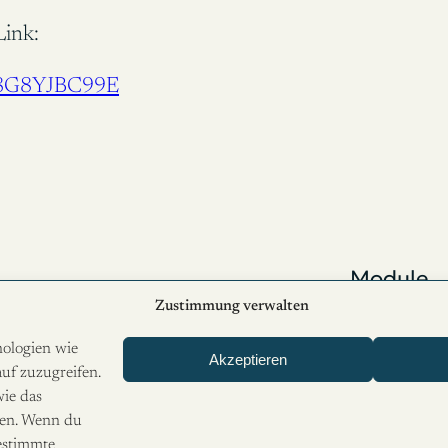
Link:
658G8YJBC99E
Module
Mitmach
Zustimmung verwalten
Blog
nologien wie
Akzeptieren
ommunismus
FAQ
uf zuzugreifen.
Über
ie das
iten. Wenn du
Kontakt
estimmte