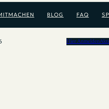
MITMACHEN
BLOG
FAQ
S
6
Hier Anmelden
Akt