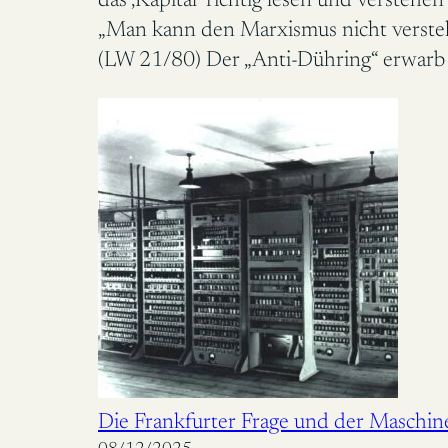
das ‚Kapital‘ richtig lesen und verstehen
„Man kann den Marxismus nicht verstehe
(LW 21/80) Der „Anti-Dühring“ erwarb 
Die Frankfurter Frage und der Maschi