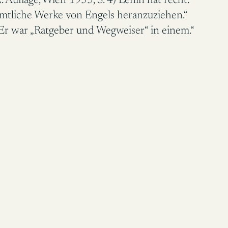
2. Auflage, Wien 1955, S. 4) Lenin hat recht:
ämtliche Werke von Engels heranzuziehen.“
Er war „Ratgeber und Wegweiser“ in einem.“