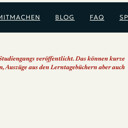
MITMACHEN
BLOG
FAQ
S
tudiengangs veröffentlicht. Das können kurze
, Auszüge aus den Lerntagebüchern aber auch